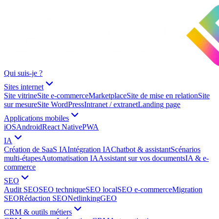
Qui suis-je ?
Sites internet
Site vitrine
Site e-commerce
Marketplace
Site de mise en relation
Site
sur mesure
Site WordPress
Intranet / extranet
Landing page
Applications mobiles
iOS
Android
React Native
PWA
IA
Création de SaaS IA
Intégration IA
Chatbot & assistant
Scénarios
multi-étapes
Automatisation IA
Assistant sur vos documents
IA & e-
commerce
SEO
Audit SEO
SEO technique
SEO local
SEO e-commerce
Migration
SEO
Rédaction SEO
Netlinking
GEO
CRM & outils métiers