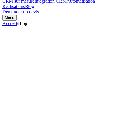
CRM sur mesure
Intégration CRM
Automatisation
Réalisations
Blog
Demander un devis
Menu
Accueil
/
Blog
2 août 2026
Comment optimiser un site web :
méthode complète d'un développeur
freelance