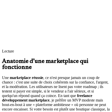
Une expérience pensée pour chaque rôle
Acheteurs, vendeurs, équipes support : chacun a des écrans adaptés
à ses actions du quotidien, sans se marcher dessus.
Une architecture prête à monter en charge
Dix vendeurs ou des milliers : j’anticipe la pagination, la recherche,
les pics, et les intégrations fragiles pour éviter la panne au pire
moment.
Lecture
Anatomie d’une marketplace qui
fonctionne
Une
marketplace réussie
, ce n'est presque jamais un coup de
chance : c'est une suite de choix cohérents sur la confiance, l'argent,
et la modération. Les utilisateurs ne lisent pas votre roadmap ; ils
testent si payer est simple, si le vendeur a l'air sérieux, et si
quelqu'un répond quand ça coince. En tant que
freelance
développement marketplace
, je préfère un MVP modeste mais
bout-en-bout à une « plateforme ambitieuse » où personne ne peut
encore encaisser. Si votre besoin est plutôt une boutique classique, la