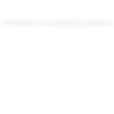
+
Comment attirer les premiers vendeurs sur la plateforme ?
+
Est-ce que je peux commencer petit et évoluer ?
+
Et pour la modération des contenus ?
+
Envie
de
lancer
une
marketplace
qui
tient
la
Je conçois des sites, des applications et des outils digitaux qui
performent
— développeur web freelance en France.