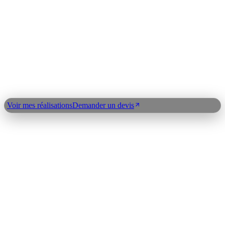
Node.js
Python
OpenAI
Claude API
LangChain
n8n
Index expertises
©
2026
Clickdev
Qui suis-je ?
Réalisations
Blog
Expertises
Plan du
site
Contact
Demander un devis
Voir mes réalisations
Demander un devis