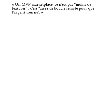
« Un MVP marketplace, ce n’est pas “moins de
features” : c’est “assez de boucle fermée pour que
l’argent tourne”. »
Entrepreneurs avec une idée validée
Vous avez identifié un besoin sur un marché de niche : je construis
la plateforme qui matérialise votre vision, sans noyer le MVP sous
trente features.
Entreprises qui veulent se diversifier
Ajouter une marketplace à votre activité existante pour ouvrir une
nouvelle ligne de revenus — en réutilisant votre crédit marque et vos
process.