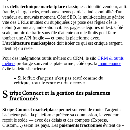
Les
défis technique marketplace
classiques : identité vendeur, anti-
fraude, chargebacks, remboursements partiels, indisponibilité d'un
vendeur au mauvais moment. Côté SEO, le multi-catalogue génère
vite des URLs inutiles ou dupliquées : je pose des règles dès le
début (canonicals, indexation ciblée, pages catégories utiles). Côté
scale, un pic de trafic sans file d'attente ou rate limits peut faire
tomber une API fragile — et toute la plateforme avec.
L'
architecture marketplace
doit isoler ce qui est critique (argent,
identité) du reste.
Pour des intégrations outils métiers ou CRM, le silo
CRM & outils
métiers
prolonge souvent la plateforme ; côté ops, la
maintenance
évite la dette silencieuse.
« Si le flux d’argent n’est pas testé comme du
critique, tout le reste est du décor. »
Stripe Connect et la gestion des paiements
fractionnés
Stripe Connect marketplace
permet souvent de router l'argent :
l'acheteur paie, la plateforme prélève sa commission, le vendeur
reçoit le solde — avec des délais et des comptes (Express,
Custom…) selon les pays. Les
paiements fractionnés
évitent de «