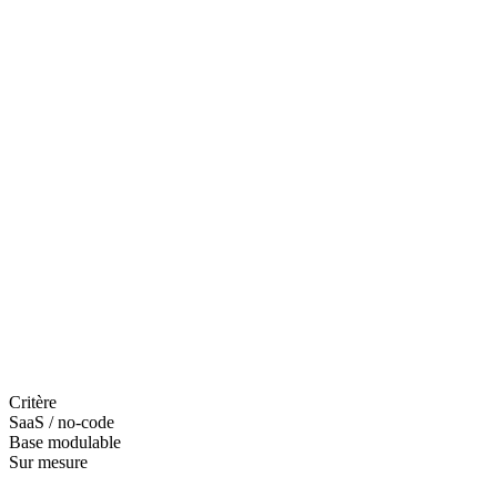
Associations et collectifs
Mettre en relation membres et prestataires avec vos règles, votre
modération, et des parcours adaptés à un public parfois moins
digital-native.
Acteurs établis
Transformer une base de partenaires en plateforme avec
commissions, automatisation et reporting — sans sacrifier la
conformité.
Critère
SaaS / no-code
Base modulable
Sur mesure