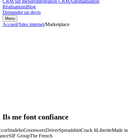
CRM sur mesure
Intégration CRM
Automatisation
Réalisations
Blog
Demander un devis
Menu
Accueil
/
Sites internet
/
Marketplace
Ils me font confiance
cor
Studelio
Greenweez
Driver
Spreadshirt
Crack It
Libertie
Made in
ance
SIF Group
The French