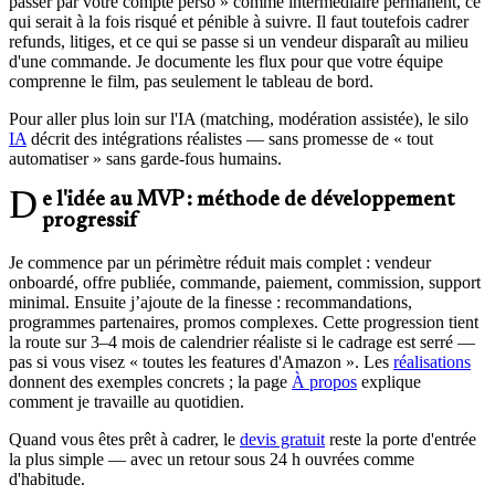
passer par votre compte perso » comme intermédiaire permanent, ce
qui serait à la fois risqué et pénible à suivre. Il faut toutefois cadrer
refunds, litiges, et ce qui se passe si un vendeur disparaît au milieu
d'une commande. Je documente les flux pour que votre équipe
comprenne le film, pas seulement le tableau de bord.
Pour aller plus loin sur l'IA (matching, modération assistée), le silo
IA
décrit des intégrations réalistes — sans promesse de « tout
automatiser » sans garde-fous humains.
De l'idée au MVP : méthode de développement
progressif
Je commence par un périmètre réduit mais complet : vendeur
onboardé, offre publiée, commande, paiement, commission, support
minimal. Ensuite j’ajoute de la finesse : recommandations,
programmes partenaires, promos complexes. Cette progression tient
la route sur 3–4 mois de calendrier réaliste si le cadrage est serré —
pas si vous visez « toutes les features d'Amazon ». Les
réalisations
donnent des exemples concrets ; la page
À propos
explique
comment je travaille au quotidien.
Quand vous êtes prêt à cadrer, le
devis gratuit
reste la porte d'entrée
la plus simple — avec un retour sous 24 h ouvrées comme
d'habitude.