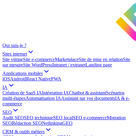
Qui suis-je ?
Sites internet
Site vitrine
Site e-commerce
Marketplace
Site de mise en relation
Site
sur mesure
Site WordPress
Intranet / extranet
Landing page
Applications mobiles
iOS
Android
React Native
PWA
IA
Création de SaaS IA
Intégration IA
Chatbot & assistant
Scénarios
multi-étapes
Automatisation IA
Assistant sur vos documents
IA & e-
commerce
SEO
Audit SEO
SEO technique
SEO local
SEO e-commerce
Migration
SEO
Rédaction SEO
Netlinking
GEO
CRM & outils métiers