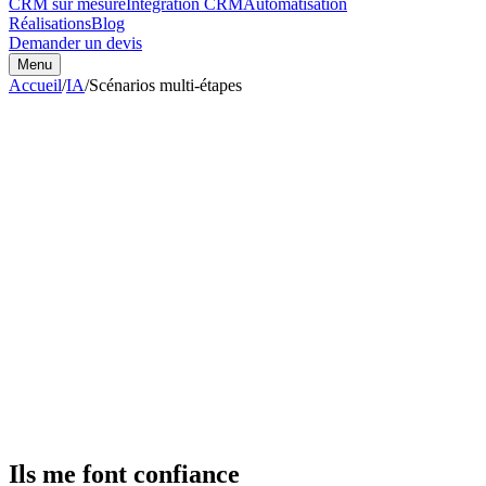
CRM sur mesure
Intégration CRM
Automatisation
Réalisations
Blog
Demander un devis
Menu
Accueil
/
IA
/
Scénarios multi-étapes
Ils me font confiance