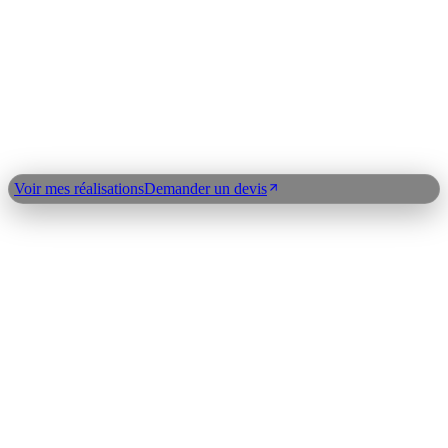
Python
OpenAI
Claude API
LangChain
n8n
Index expertises
©
2026
Clickdev
Qui suis-je ?
Réalisations
Blog
Expertises
Plan du
site
Contact
Demander un devis
Voir mes réalisations
Demander un devis