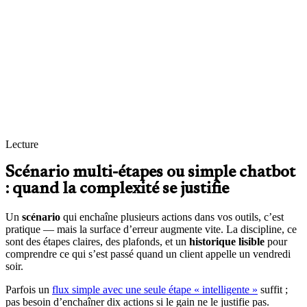
validé par une personne l’est.
Plafonds
Nombre d’étapes, durée, coût d’utilisation : l’assistant ne tourne pas
indéfiniment.
Historique utile
Pour comprendre pourquoi une action a été proposée et corriger le
tir si besoin.
Lecture
Scénario multi-étapes ou simple chatbot
: quand la complexité se justifie
Un
scénario
qui enchaîne plusieurs actions dans vos outils, c’est
pratique — mais la surface d’erreur augmente vite. La discipline, ce
sont des étapes claires, des plafonds, et un
historique lisible
pour
comprendre ce qui s’est passé quand un client appelle un vendredi
soir.
Parfois un
flux simple avec une seule étape « intelligente »
suffit ;
pas besoin d’enchaîner dix actions si le gain ne le justifie pas.