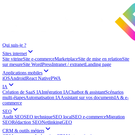
Qui suis-je ?
Sites internet
Site vitrine
Site e-commerce
Marketplace
Site de mise en relation
Site
sur mesure
Site WordPress
Intranet / extranet
Landing page
Applications mobiles
iOS
Android
React Native
PWA
IA
Création de SaaS IA
Intégration IA
Chatbot & assistant
Scénarios
multi-étapes
Automatisation IA
Assistant sur vos documents
IA & e-
commerce
SEO
Audit SEO
SEO technique
SEO local
SEO e-commerce
Migration
SEO
Rédaction SEO
Netlinking
GEO
CRM & outils métiers