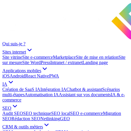
Qui suis-je ?
Sites internet
Site vitrine
Site e-commerce
Marketplace
Site de mise en relation
Site
sur mesure
Site WordPress
Intranet / extranet
Landing page
Applications mobiles
iOS
Android
React Native
PWA
IA
Création de SaaS IA
Intégration IA
Chatbot & assistant
Scénarios
multi-étapes
Automatisation IA
Assistant sur vos documents
IA & e-
commerce
SEO
Audit SEO
SEO technique
SEO local
SEO e-commerce
Migration
SEO
Rédaction SEO
Netlinking
GEO
CRM & outils métiers