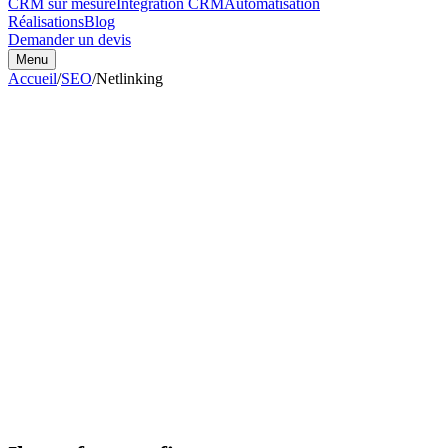
CRM sur mesure
Intégration CRM
Automatisation
Réalisations
Blog
Demander un devis
Menu
Accueil
/
SEO
/
Netlinking