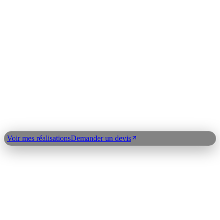
Shopify
WooCommerce
React Native
Laravel
Node.js
Python
OpenAI
Claude API
LangChain
n8n
Index expertises
©
2026
Clickdev
Qui suis-je ?
Réalisations
Blog
Expertises
Plan du
site
Contact
Demander un devis
Voir mes réalisations
Demander un devis