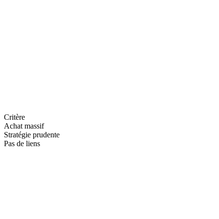
Association ou ESS
Réseau de membres, presse locale, partenariats avec autres structures
: la notoriété suit souvent les vraies collaborations.
Critère
Achat massif
Stratégie prudente
Pas de liens
—
—