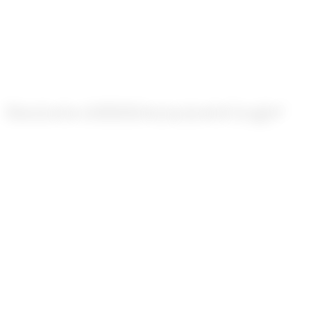
Combien de liens par mois viser ?
+
Vous rédigez des articles invités à ma place ?
+
Faut-il désavouer des liens toxiques ?
+
Budget indicatif ?
+
Pouvez-vous garantir un nombre de liens ?
+
Besoin
de
crédibilité
aux
yeux
de
Google
?