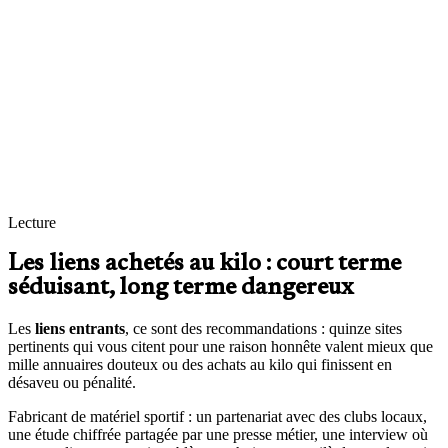
Études chiffrées, petits outils gratuits utiles, interviews de terrain : ce
qui donne une raison honnête à un site tiers de vous linker.
Prospection raisonnée
Quelques messages personnalisés vers des sites pertinents valent
mieux que cinq cents e-mails génériques qui finissent en spam.
Suivi simple
Tableau clair : nouveaux liens, ancres, pages cibles — assez pour
décider la suite sans devenir esclave des métriques de notoriété.
Lecture
Les liens achetés au kilo : court terme
séduisant, long terme dangereux
Les
liens entrants
, ce sont des recommandations : quinze sites
pertinents qui vous citent pour une raison honnête valent mieux que
mille annuaires douteux ou des achats au kilo qui finissent en
désaveu ou pénalité.
Fabricant de matériel sportif : un partenariat avec des clubs locaux,
une étude chiffrée partagée par une presse métier, une interview où