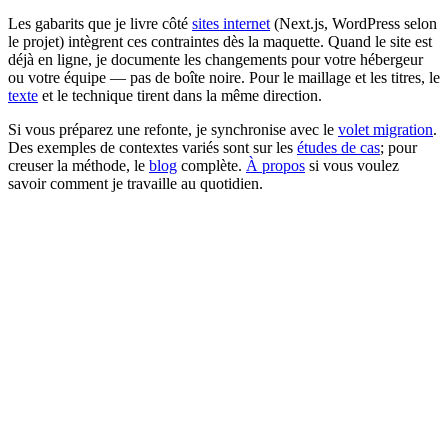
Les gabarits que je livre côté
sites internet
(Next.js, WordPress selon
le projet) intègrent ces contraintes dès la maquette. Quand le site est
déjà en ligne, je documente les changements pour votre hébergeur
ou votre équipe — pas de boîte noire. Pour le maillage et les titres, le
texte
et le technique tirent dans la même direction.
Si vous préparez une refonte, je synchronise avec le
volet migration
.
Des exemples de contextes variés sont sur les
études de cas
; pour
creuser la méthode, le
blog
complète.
À propos
si vous voulez
savoir comment je travaille au quotidien.
Refonte récente
Le trafic a chuté après la mise en ligne : je vérifie en priorité
redirections, gabarits, balises, et ce qui a changé dans la structure des