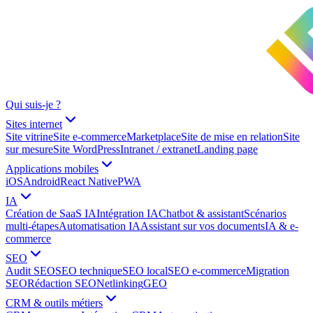
Qui suis-je ?
Sites internet
Site vitrine
Site e-commerce
Marketplace
Site de mise en relation
Site
sur mesure
Site WordPress
Intranet / extranet
Landing page
Applications mobiles
iOS
Android
React Native
PWA
IA
Création de SaaS IA
Intégration IA
Chatbot & assistant
Scénarios
multi-étapes
Automatisation IA
Assistant sur vos documents
IA & e-
commerce
SEO
Audit SEO
SEO technique
SEO local
SEO e-commerce
Migration
SEO
Rédaction SEO
Netlinking
GEO
CRM & outils métiers