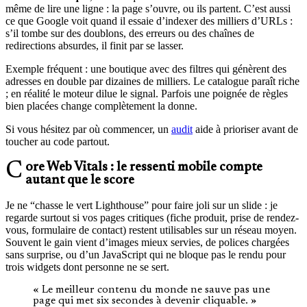
même de lire une ligne : la page s’ouvre, ou ils partent. C’est aussi
ce que Google voit quand il essaie d’indexer des milliers d’URLs :
s’il tombe sur des doublons, des erreurs ou des chaînes de
redirections absurdes, il finit par se lasser.
Exemple fréquent : une boutique avec des filtres qui génèrent des
adresses en double par dizaines de milliers. Le catalogue paraît riche
; en réalité le moteur dilue le signal. Parfois une poignée de règles
bien placées change complètement la donne.
Si vous hésitez par où commencer, un
audit
aide à prioriser avant de
toucher au code partout.
Core Web Vitals : le ressenti mobile compte
autant que le score
Je ne “chasse le vert Lighthouse” pour faire joli sur un slide : je
regarde surtout si vos pages critiques (fiche produit, prise de rendez-
vous, formulaire de contact) restent utilisables sur un réseau moyen.
Souvent le gain vient d’images mieux servies, de polices chargées
sans surprise, ou d’un JavaScript qui ne bloque pas le rendu pour
trois widgets dont personne ne se sert.
« Le meilleur contenu du monde ne sauve pas une
page qui met six secondes à devenir cliquable. »