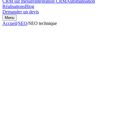
CRM sur mesure
Intégration CRM
Automatisation
Réalisations
Blog
Demander un devis
Menu
Accueil
/
SEO
/
SEO technique