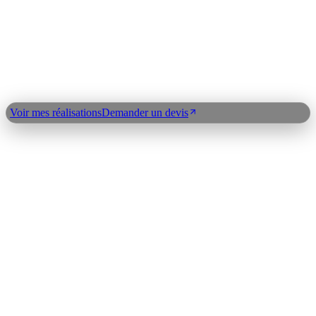
Claude API
LangChain
n8n
Index expertises
©
2026
Clickdev
Qui suis-je ?
Réalisations
Blog
Expertises
Plan du
site
Contact
Demander un devis
Voir mes réalisations
Demander un devis