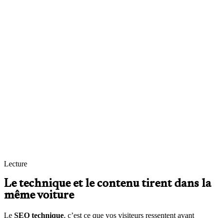
Indexation maîtrisée
Éviter les doublons massifs, les pages de filtres indexées pour rien,
les paramètres d’URL qui créent un labyrinthe. L’objectif n’est pas
“plus d’URLs”, c’est les bonnes URLs.
Signaux propres sur tout le site
Titres uniques, métas qui décrivent vraiment la page, maillage
interne qui aide la navigation humaine, canonicals quand il le faut —
pas recopiés au hasard.
Des mesures avant / après
Quelques URLs représentatives, captures Core Web Vitals, erreurs
d’exploration : assez pour décider si vous souhaitez continuer dans
la même direction.
Lecture
Le technique et le contenu tirent dans la
même voiture
Le
SEO technique
, c’est ce que vos visiteurs ressentent avant