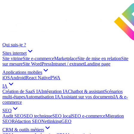
Qui suis-je ?
Sites internet
Site vitrine
Site e-commerce
Marketplace
Site de mise en relation
Site
sur mesure
Site WordPress
Intranet / extranet
Landing page
Applications mobiles
iOS
Android
React Native
PWA
IA
Création de SaaS IA
Intégration IA
Chatbot & assistant
Scénarios
multi-étapes
Automatisation IA
Assistant sur vos documents
IA & e-
commerce
SEO
Audit SEO
SEO technique
SEO local
SEO e-commerce
Migration
SEO
Rédaction SEO
Netlinking
GEO
CRM & outils métiers