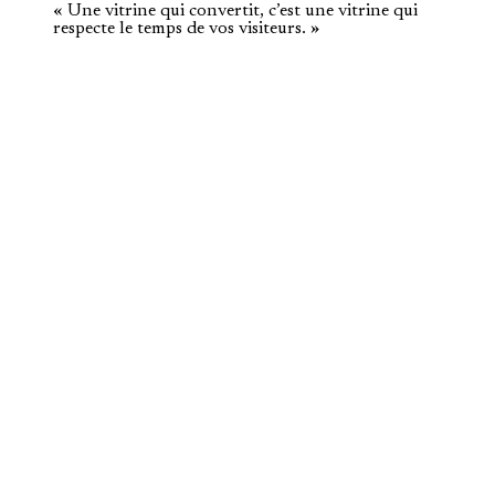
« Une vitrine qui convertit, c’est une vitrine qui
respecte le temps de vos visiteurs. »
Artisans et commerçants
Un site pro à votre image, à un prix accessible : services, zone, prise
de contact simple.
Professions libérales
Médecin, avocat, coach, consultant : crédibilité, cabinet, prise de
rendez-vous — sans jargon inutile.
TPE et PME
Moderniser votre présence en ligne avec un site performant qui
représente votre entreprise comme vous le méritez.