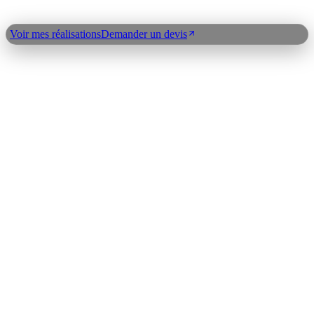
Qui suis-je ?
Réalisations
Blog
Expertises
Plan du
site
Contact
Demander un devis
Voir mes réalisations
Demander un devis