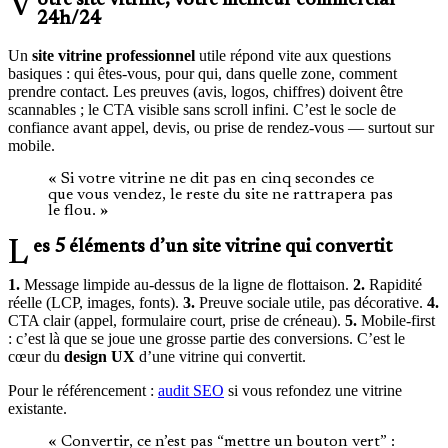
Votre site vitrine, votre meilleur commercial
24h/24
Un
site vitrine professionnel
utile répond vite aux questions
basiques : qui êtes-vous, pour qui, dans quelle zone, comment
prendre contact. Les preuves (avis, logos, chiffres) doivent être
scannables ; le CTA visible sans scroll infini. C’est le socle de
confiance avant appel, devis, ou prise de rendez-vous — surtout sur
mobile.
« Si votre vitrine ne dit pas en cinq secondes ce
que vous vendez, le reste du site ne rattrapera pas
le flou. »
Les 5 éléments d’un site vitrine qui convertit
1.
Message limpide au-dessus de la ligne de flottaison.
2.
Rapidité
réelle (LCP, images, fonts).
3.
Preuve sociale utile, pas décorative.
4.
CTA clair (appel, formulaire court, prise de créneau).
5.
Mobile-first
: c’est là que se joue une grosse partie des conversions. C’est le
cœur du
design UX
d’une vitrine qui convertit.
Pour le référencement :
audit SEO
si vous refondez une vitrine
existante.
« Convertir, ce n’est pas “mettre un bouton vert” :