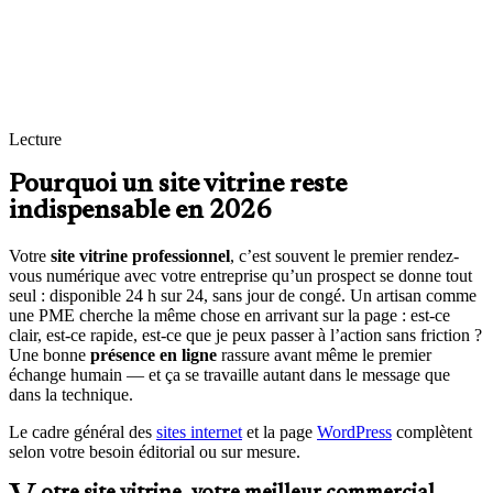
Structure propre, titres utiles, données structurées de base : les
fondations pour Google — sans promesse magique.
Un outil simple à faire vivre
Vous modifiez textes et images sans toucher au code quand c’est
possible — avec une petite doc “anti-panique”.
Lecture
Pourquoi un site vitrine reste
indispensable en 2026
Votre
site vitrine professionnel
, c’est souvent le premier rendez-
vous numérique avec votre entreprise qu’un prospect se donne tout
seul : disponible 24 h sur 24, sans jour de congé. Un artisan comme
une PME cherche la même chose en arrivant sur la page : est-ce
clair, est-ce rapide, est-ce que je peux passer à l’action sans friction ?
Une bonne
présence en ligne
rassure avant même le premier
échange humain — et ça se travaille autant dans le message que
dans la technique.
Le cadre général des
sites internet
et la page
WordPress
complètent
selon votre besoin éditorial ou sur mesure.