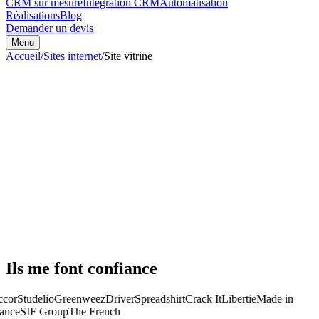
CRM sur mesure
Intégration CRM
Automatisation
Réalisations
Blog
Demander un devis
Menu
Accueil
/
Sites internet
/
Site vitrine
Ils me font confiance
cor
Studelio
Greenweez
Driver
Spreadshirt
Crack It
Libertie
Made in
ance
SIF Group
The French