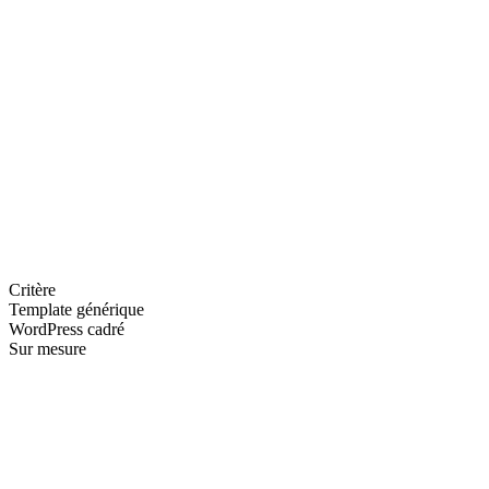
Associations
Cause, adhésions, dons, bénévolat : des parcours clairs pour
mobiliser sans fatiguer vos équipes.
Critère
Template générique
WordPress cadré
Sur mesure
—
—