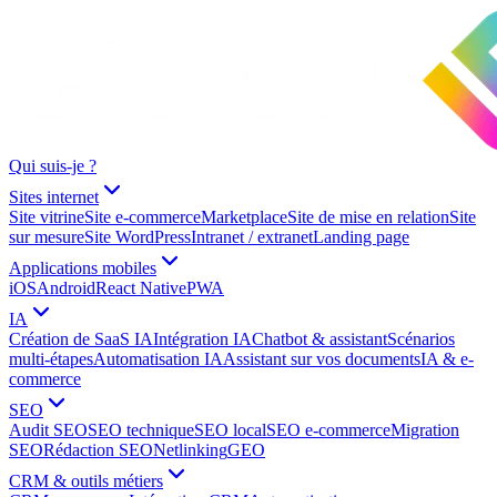
Qui suis-je ?
Sites internet
Site vitrine
Site e-commerce
Marketplace
Site de mise en relation
Site
sur mesure
Site WordPress
Intranet / extranet
Landing page
Applications mobiles
iOS
Android
React Native
PWA
IA
Création de SaaS IA
Intégration IA
Chatbot & assistant
Scénarios
multi-étapes
Automatisation IA
Assistant sur vos documents
IA & e-
commerce
SEO
Audit SEO
SEO technique
SEO local
SEO e-commerce
Migration
SEO
Rédaction SEO
Netlinking
GEO
CRM & outils métiers