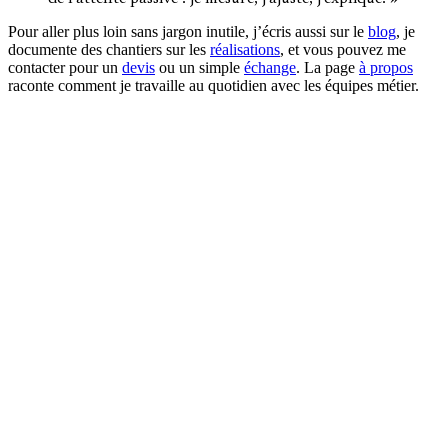
Pour aller plus loin sans jargon inutile, j’écris aussi sur le
blog
, je
documente des chantiers sur les
réalisations
, et vous pouvez me
contacter pour un
devis
ou un simple
échange
. La page
à propos
raconte comment je travaille au quotidien avec les équipes métier.
Vous ouvrez ou relancez une activité
Nouveau site ou ancien domaine poussiéreux : autant poser des
bases propres (titres, vitesse, structure) avant de payer des
campagnes ou des articles de blog qui ne seront jamais lus.
Vous refondez dans les six prochains mois
Changement de CMS, nouveau design, fusion avec un autre site :