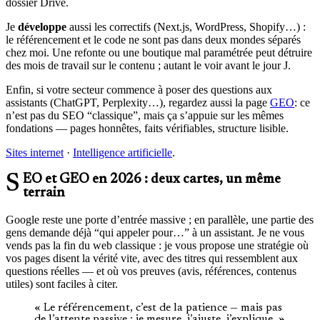
dossier Drive.
Je
développe
aussi les correctifs (Next.js, WordPress, Shopify…) :
le référencement et le code ne sont pas dans deux mondes séparés
chez moi. Une refonte ou une boutique mal paramétrée peut détruire
des mois de travail sur le contenu ; autant le voir avant le jour J.
Enfin, si votre secteur commence à poser des questions aux
assistants (ChatGPT, Perplexity…), regardez aussi la page
GEO
: ce
n’est pas du SEO “classique”, mais ça s’appuie sur les mêmes
fondations — pages honnêtes, faits vérifiables, structure lisible.
Sites internet
·
Intelligence artificielle
.
SEO et GEO en 2026 : deux cartes, un même
terrain
Google reste une porte d’entrée massive ; en parallèle, une partie des
gens demande déjà “qui appeler pour…” à un assistant. Je ne vous
vends pas la fin du web classique : je vous propose une stratégie où
vos pages disent la vérité vite, avec des titres qui ressemblent aux
questions réelles — et où vos preuves (avis, références, contenus
utiles) sont faciles à citer.
« Le référencement, c’est de la patience — mais pas
de l’attente passive : je mesure, j’ajuste, j’explique. »