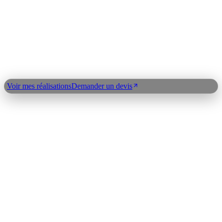
OpenAI
Claude API
LangChain
n8n
Index expertises
©
2026
Clickdev
Qui suis-je ?
Réalisations
Blog
Expertises
Plan du
site
Contact
Demander un devis
Voir mes réalisations
Demander un devis