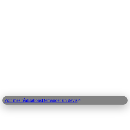
Les technos avec lesquelles je conçois vos projets
Next.js
WordPress
Shopify
WooCommerce
React Native
Laravel
Node.js
Python
OpenAI
Claude API
LangChain
n8n
Index expertises
©
2026
Clickdev
Qui suis-je ?
Réalisations
Blog
Expertises
Plan du
site
Contact
Demander un devis
Voir mes réalisations
Demander un devis