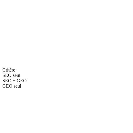
Association ou ONG
Mission, zone d’action, impact chiffré, actualités : de la matière à
citer pour la presse, les donateurs et les modèles.
Critère
SEO seul
SEO + GEO
GEO seul
—
—