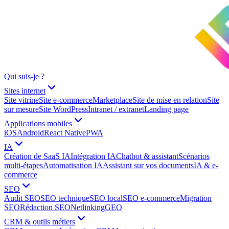
Qui suis-je ?
Sites internet
Site vitrine
Site e-commerce
Marketplace
Site de mise en relation
Site
sur mesure
Site WordPress
Intranet / extranet
Landing page
Applications mobiles
iOS
Android
React Native
PWA
IA
Création de SaaS IA
Intégration IA
Chatbot & assistant
Scénarios
multi-étapes
Automatisation IA
Assistant sur vos documents
IA & e-
commerce
SEO
Audit SEO
SEO technique
SEO local
SEO e-commerce
Migration
SEO
Rédaction SEO
Netlinking
GEO
CRM & outils métiers