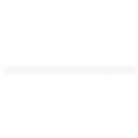
Pouvez-vous mesurer le GEO comme le SEO ?
+
Est-ce que le GEO remplace le SEO sur Google ?
+
Pouvez-vous garantir d’apparaître dans ChatGPT ?
+
Je suis un particulier avec un petit site pro : ça vaut le coup
?
+
Budget indicatif ?
+
Les
internautes
vous
cherchent
mais
les
IA
n