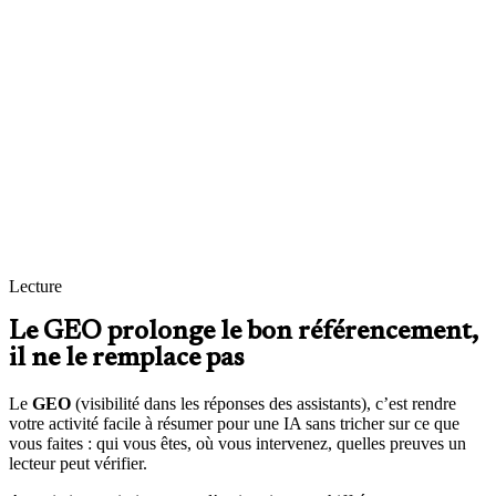
Réponses courtes, factuelles, sans langue de bois : idéal pour les
assistants et pour les gens qui scannent vite une page.
Faits vérifiables
Chiffres, dates, sources : moins de risque d’“hallucination” quand un
outil vous cite — et plus de confiance côté humain.
Cohérence sur tout le web visible
Même nom, même adresse, même description courte sur le site, les
annuaires et les réseaux : moins de contradictions pour les modèles
et pour Google.
Lecture
Le GEO prolonge le bon référencement,
il ne le remplace pas
Le
GEO
(visibilité dans les réponses des assistants), c’est rendre
votre activité facile à résumer pour une IA sans tricher sur ce que
vous faites : qui vous êtes, où vous intervenez, quelles preuves un
lecteur peut vérifier.