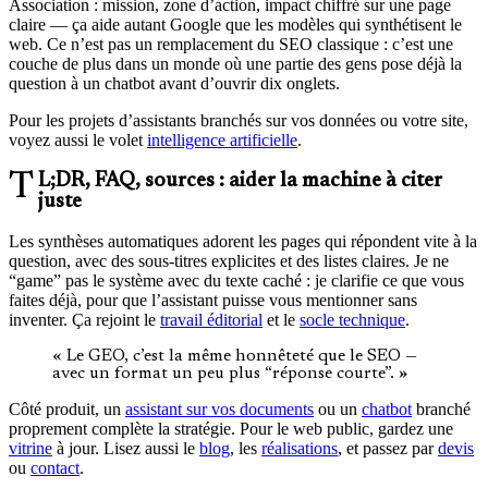
Association : mission, zone d’action, impact chiffré sur une page
claire — ça aide autant Google que les modèles qui synthétisent le
web. Ce n’est pas un remplacement du SEO classique : c’est une
couche de plus dans un monde où une partie des gens pose déjà la
question à un chatbot avant d’ouvrir dix onglets.
Pour les projets d’assistants branchés sur vos données ou votre site,
voyez aussi le volet
intelligence artificielle
.
TL;DR, FAQ, sources : aider la machine à citer
juste
Les synthèses automatiques adorent les pages qui répondent vite à la
question, avec des sous-titres explicites et des listes claires. Je ne
“game” pas le système avec du texte caché : je clarifie ce que vous
faites déjà, pour que l’assistant puisse vous mentionner sans
inventer. Ça rejoint le
travail éditorial
et le
socle technique
.
« Le GEO, c’est la même honnêteté que le SEO —
avec un format un peu plus “réponse courte”. »
Côté produit, un
assistant sur vos documents
ou un
chatbot
branché
proprement complète la stratégie. Pour le web public, gardez une
vitrine
à jour. Lisez aussi le
blog
, les
réalisations
, et passez par
devis
ou
contact
.