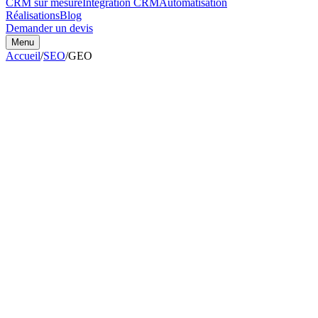
CRM sur mesure
Intégration CRM
Automatisation
Réalisations
Blog
Demander un devis
Menu
Accueil
/
SEO
/
GEO