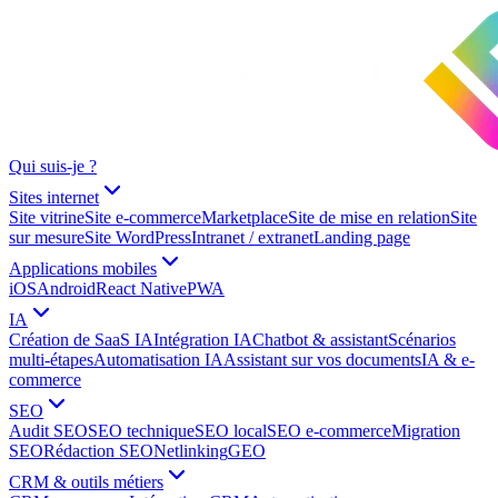
Qui suis-je ?
Sites internet
Site vitrine
Site e-commerce
Marketplace
Site de mise en relation
Site
sur mesure
Site WordPress
Intranet / extranet
Landing page
Applications mobiles
iOS
Android
React Native
PWA
IA
Création de SaaS IA
Intégration IA
Chatbot & assistant
Scénarios
multi-étapes
Automatisation IA
Assistant sur vos documents
IA & e-
commerce
SEO
Audit SEO
SEO technique
SEO local
SEO e-commerce
Migration
SEO
Rédaction SEO
Netlinking
GEO
CRM & outils métiers