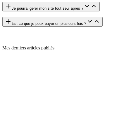
Je pourrai gérer mon site tout seul après ?
Est-ce que je peux payer en plusieurs fois ?
Mes derniers articles publiés.
2 août 2026
Comment optimiser un site web : méthode
complète d'un développeur freelance
Auditer, prioriser, améliorer contenu et UX, puis mesurer :
découvrez ma méthode complète pour optimiser un site web
sans tout refondre. De 3 à 25 leads par mois, exemples
concrets à l'appui.
Lire l’article
↗
30 juillet 2026