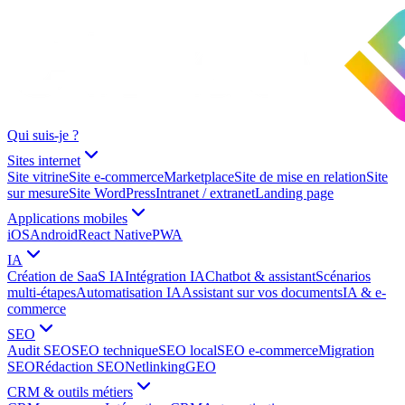
Qui suis-je ?
Sites internet
Site vitrine
Site e-commerce
Marketplace
Site de mise en relation
Site
sur mesure
Site WordPress
Intranet / extranet
Landing page
Applications mobiles
iOS
Android
React Native
PWA
IA
Création de SaaS IA
Intégration IA
Chatbot & assistant
Scénarios
multi-étapes
Automatisation IA
Assistant sur vos documents
IA & e-
commerce
SEO
Audit SEO
SEO technique
SEO local
SEO e-commerce
Migration
SEO
Rédaction SEO
Netlinking
GEO
CRM & outils métiers