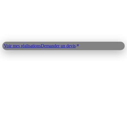
Claude API
LangChain
n8n
Index expertises
©
2026
Clickdev
Qui suis-je ?
Réalisations
Blog
Expertises
Plan du
site
Contact
Demander un devis
Voir mes réalisations
Demander un devis