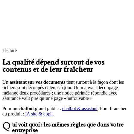
Contrôle qualité
Jeux de questions/réponses métier et analyse des échecs pour
enrichir la documentation.
Droits d’accès
Un collaborateur ne voit que les documents auxquels il a droit —
comme dans vos outils actuels.
Lecture
La qualité dépend surtout de vos
contenus et de leur fraîcheur
Un
assistant sur vos documents
tient surtout à la façon dont les
fichiers sont découpés et tenus à jour. Un mauvais découpage
mélange deux procédures ; une notice périmée répondie avec
assurance vaut pire qu’une page « introuvable ».
Pour un
chatbot
grand public :
chatbot & assistant
. Pour brancher
au produit :
IA site & appli
.
Qui voit quoi : les mêmes règles que dans votre
entreprise