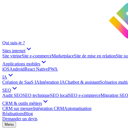
Qui suis-je ?
Sites internet
Site vitrine
Site e-commerce
Marketplace
Site de mise en relation
Site s
Applications mobiles
iOS
Android
React Native
PWA
IA
Création de SaaS IA
Intégration IA
Chatbot & assistant
Scénarios multi
SEO
Audit SEO
SEO technique
SEO local
SEO e-commerce
Migration SE
CRM & outils métiers
CRM sur mesure
Intégration CRM
Automatisation
Réalisations
Blog
Demander un devis
Menu