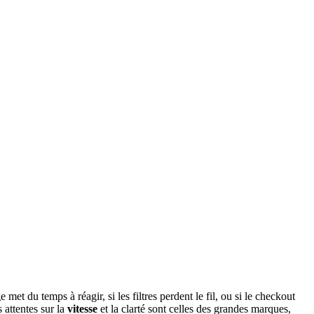
 la route sur mobile — parce que c’est là que la moitié des achats se
 plus de commandes finalisées.
 vous bloquez, je suis joignable.
chaque étape.
met du temps à réagir, si les filtres perdent le fil, ou si le checkout
 attentes sur la
vitesse
et la clarté sont celles des grandes marques,