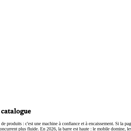
un chargement perçu net, des images optimisées, et un checkout qui tient
, frais annoncés tôt, réassurance livraison et retours. Moins de friction,
face admin est pensée pour vos équipes, pas pour des développeurs. Et si
 pour que votre outil tienne quand ça accélère — sans tout reconstruire à 
 catalogue
de produits : c'est une machine à confiance et à encaissement. Si la page 
ncurrent plus fluide. En 2026, la barre est haute : le mobile domine, les