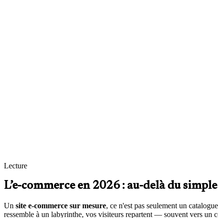
Une boutique rapide comme l’éclair
Chaque seconde de lenteur, c’est des paniers qui s’évaporent. Je vise 
décide.
Un tunnel d’achat pensé pour convertir
De la fiche produit au paiement, chaque étape est claire : prix visibles
Une gestion simple au quotidien
Ajoutez des produits, ajustez les prix, suivez les commandes : l’inter
Une base prête pour grandir
Soldes, pics de trafic, internationalisation : j’anticipe dès le cadrage
Lecture
L’e-commerce en 2026 : au-delà du simple
Un
site e-commerce sur mesure
, ce n'est pas seulement un catalogue 
ressemble à un labyrinthe, vos visiteurs repartent — souvent vers un co