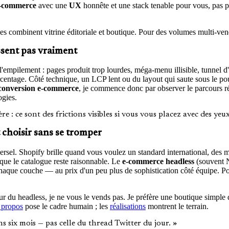
e-commerce
avec une
UX
honnête et une stack tenable pour vous, pas p
s combinent vitrine éditoriale et boutique. Pour des volumes multi-ven
ssent pas vraiment
'empilement : pages produit trop lourdes, méga-menu illisible, tunnel d'ac
centage. Côté technique, un LCP lent ou du layout qui saute sous le p
 conversion e-commerce
, je commence donc par observer le parcours r
ogies.
: ce sont des frictions visibles si vous vous placez avec des yeux 
choisir sans se tromper
ersel. Shopify brille quand vous voulez un standard international, des 
 que le catalogue reste raisonnable. Le
e-commerce headless
(souvent N
chaque couche — au prix d'un peu plus de sophistication côté équipe. Po
ur du headless, je ne vous le vends pas. Je préfère une boutique simple
 propos
pose le cadre humain ; les
réalisations
montrent le terrain.
ns six mois — pas celle du thread Twitter du jour. »