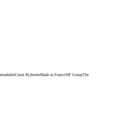
adshirt
Crack It
Libertie
Made in France
SIF Group
The