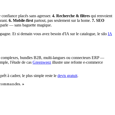
 confiance placés sans agresser.
4. Recherche & filtres
qui renvoient
urant.
6. Mobile-first
partout, pas seulement sur la home.
7. SEO
 parle — sans baguette magique.
pagne. Et si demain vous avez besoin d'IA sur le catalogue, le silo
IA
ions complexes, bundles B2B, multi-langues ou connecteurs ERP —
mple, l'étude de cas
Greenweez
illustre une refonte e-commerce
rêt à cadrer, le plus simple reste le
devis gratuit
.
0 commandes. »