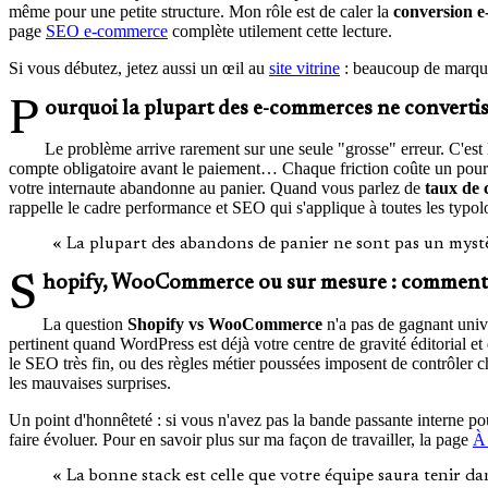
même pour une petite structure. Mon rôle est de caler la
conversion 
page
SEO e-commerce
complète utilement cette lecture.
Si vous débutez, jetez aussi un œil au
site vitrine
: beaucoup de marque
Pourquoi la plupart des e-commerces ne converti
Le problème arrive rarement sur une seule "grosse" erreur. C'est l
compte obligatoire avant le paiement… Chaque friction coûte un pour
votre internaute abandonne au panier. Quand vous parlez de
taux de
rappelle le cadre performance et SEO qui s'applique à toutes les typol
« La plupart des abandons de panier ne sont pas un mystère 
Shopify, WooCommerce ou sur mesure : comment 
La question
Shopify vs WooCommerce
n'a pas de gagnant univ
pertinent quand WordPress est déjà votre centre de gravité éditorial et
le SEO très fin, ou des règles métier poussées imposent de contrôler 
les mauvaises surprises.
Un point d'honnêteté : si vous n'avez pas la bande passante interne po
faire évoluer. Pour en savoir plus sur ma façon de travailler, la page
À
« La bonne stack est celle que votre équipe saura tenir da