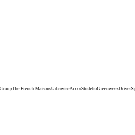
roup
The French Maisons
Urbawise
Accor
Studelio
Greenweez
Driver
Spre