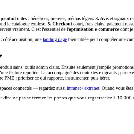
 produit
utiles : bénéfices, preuves, médias légers.
3. Avis
et signaux de
uand le catalogue explose.
5. Checkout
court, frais clairs, paiement rass
vent vraiment. C'est l'essentiel de l'
optimisation e-commerce
dont je
 ; côté acquisition, une
landing page
bien ciblée peut compléter une cam
e
 produit sains, outils admin clairs. Ensuite seulement j'empile promot
une feature reportée. J'ai accompagné des contextes exigeants ; par exe
 PME : prioriser ce qui rapporte, instrumenter, puis itérer.
 espaces connectés — regardez aussi
intranet / extranet
. Quand vous êtes p
eut dire ne pas se fermer les portes que vous regretteriez à 10 00