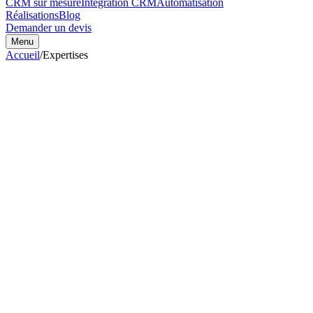
CRM sur mesure
Intégration CRM
Automatisation
Réalisations
Blog
Demander un devis
Menu
Accueil
/
Expertises