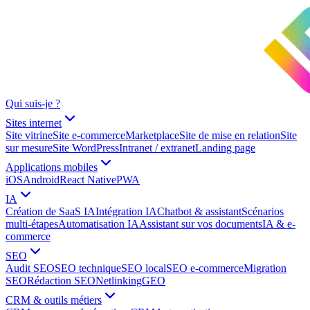
Qui suis-je ?
Sites internet
Site vitrine
Site e-commerce
Marketplace
Site de mise en relation
Site
sur mesure
Site WordPress
Intranet / extranet
Landing page
Applications mobiles
iOS
Android
React Native
PWA
IA
Création de SaaS IA
Intégration IA
Chatbot & assistant
Scénarios
multi-étapes
Automatisation IA
Assistant sur vos documents
IA & e-
commerce
SEO
Audit SEO
SEO technique
SEO local
SEO e-commerce
Migration
SEO
Rédaction SEO
Netlinking
GEO
CRM & outils métiers