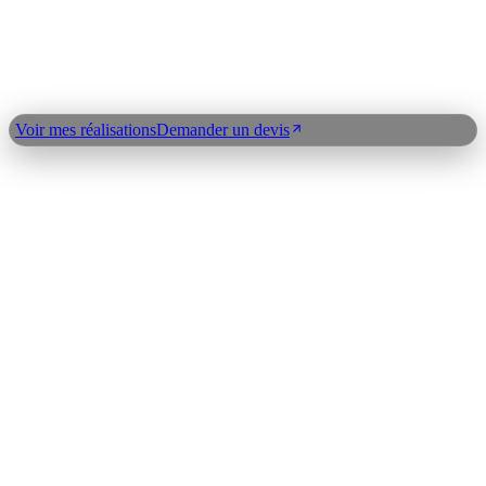
n8n
Index expertises
©
2026
Clickdev
Qui suis-je ?
Réalisations
Blog
Expertises
Plan du
site
Contact
Demander un devis
Voir mes réalisations
Demander un devis